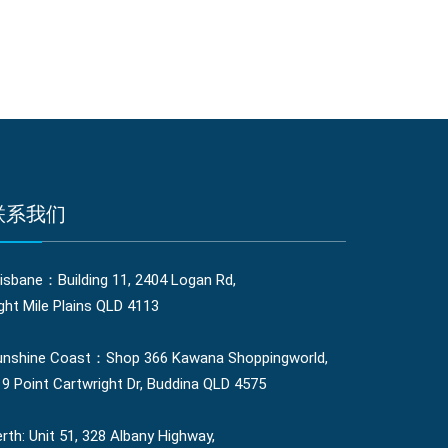
联系我们
isbane：Building 11, 2404 Logan Rd,
ght Mile Plains QLD 4113
unshine Coast：Shop 366 Kawana Shoppingworld,
9 Point Cartwright Dr, Buddina QLD 4575
rth: Unit 51, 328 Albany Highway,