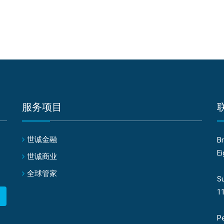
服务项目
世诚金融
Br
Ei
世诚商业
全球管家
S
11
Pe