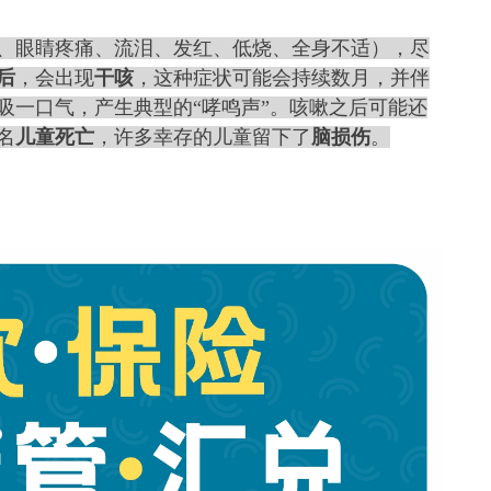
、眼睛疼痛、流泪、发红、低烧、全身不适），尽
后
，会出现
干咳
，这种症状可能会持续数月，并伴
吸一口气，产生典型的“哮鸣声”。咳嗽之后可能还
名
儿童死亡
，许多幸存的儿童留下了
脑损伤
。