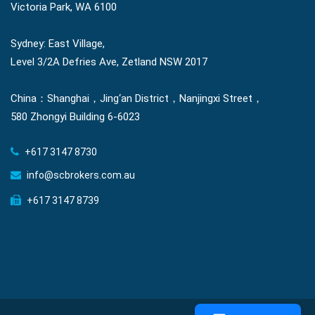
Victoria Park, WA 6100
Sydney: East Village,
Level 3/2A Defries Ave, Zetland NSW 2017
China：Shanghai，Jing‘an District，Nanjingxi Street，
580 Zhongyi Building 6-6023
+617 3147 8730
info@scbrokers.com.au
+617 3147 8739