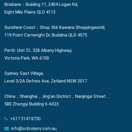
Brisbane：Building 11, 2404 Logan Rd,
Eight Mile Plains QLD 4113
Sunshine Coast：Shop 366 Kawana Shoppingworld,
119 Point Cartwright Dr, Buddina QLD 4575
Perth: Unit 51, 328 Albany Highway,
Victoria Park, WA 6100
Sydney: East Village,
Level 3/2A Defries Ave, Zetland NSW 2017
China：Shanghai，Jing‘an District，Nanjingxi Street，
580 Zhongyi Building 6-6023
+617 3147 8730
info@scbrokers.com.au