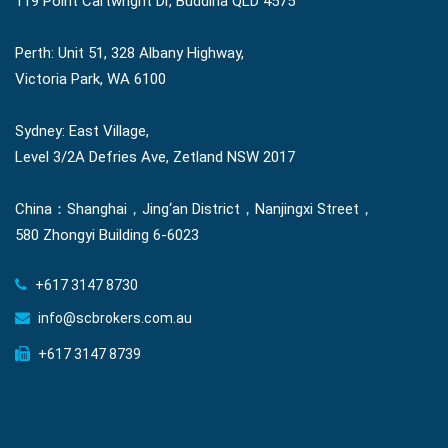
119 Point Cartwright Dr, Buddina QLD 4575
Perth: Unit 51, 328 Albany Highway,
Victoria Park, WA 6100
Sydney: East Village,
Level 3/2A Defries Ave, Zetland NSW 2017
China：Shanghai，Jing‘an District，Nanjingxi Street，
580 Zhongyi Building 6-6023
+617 3147 8730
info@scbrokers.com.au
+617 3147 8739