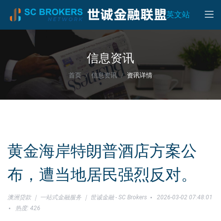
Toggle
英文站
信息资讯
首页
信息资讯
资讯详情
黄金海岸特朗普酒店方案公
布，遭当地居民强烈反对。
澳洲贷款 ｜ 一站式金融服务 ｜ 世诚金融 - SC Brokers
2026-03-02 07:48:01
热度: 426