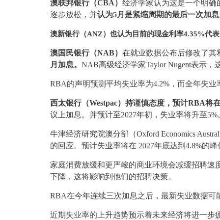
澳联邦银行（CBA）
经济学家认为这是一个明确
逐步放松，并
认为5月是紧缩周期的最后一次加息
澳新银行（ANZ）也认为目前的现金利率4.35%代
澳国民银行（NAB）
在就业数据公布后修改了其
月加息。
NAB高级经济学家Taylor Nugen
RBA的声明预测平均失业率为4.2%，而全年失业率
西太银行（Westpac）持谨慎态度，预计RBA
议上加息。并预计至2027年初，失业率将升至5%
牛津经济研究院澳分部（Oxford Economics 
的回应。预计失业率将在 2027年底达到4.8%的
家庭消费放缓和更严峻的商业环境会减缓招聘速度
下降，这将影响到他们的招聘决策。
RBA在今年连续三次加息之后，最新失业数据可
近期失业率的上升趋势预示着未来经济将进一步疲