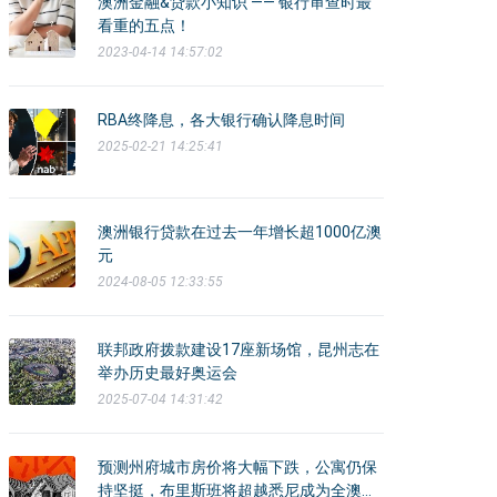
澳洲金融&贷款小知识 —— 银行审查时最
看重的五点！
2023-04-14 14:57:02
RBA终降息，各大银行确认降息时间
2025-02-21 14:25:41
澳洲银行贷款在过去一年增长超1000亿澳
元
2024-08-05 12:33:55
联邦政府拨款建设17座新场馆，昆州志在
举办历史最好奥运会
2025-07-04 14:31:42
预测州府城市房价将大幅下跌，公寓仍保
持坚挺，布里斯班将超越悉尼成为全澳最