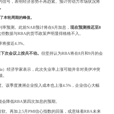
的信号，表明经济形势不再趋紧。预计劳动力市场状况将
。
表了本轮周期的峰值。
利率预测。此前NAB预计将在6月加息，
现在预测推迟至8
t表示，这些数据与RBA的货币政策声明显得格格不入。
将接近4.3%。
将在下次会议上按兵不动。
但坚持认为RBA将在8月和9月的会
。
Australia）经济学家表示，此次失业率上涨可能并非对美伊冲突
峰值。
。该季度澳洲企业投入成本也上涨4.5%，企业信心大幅
能会降低RBA第四次加息的预期。
软。再加上5月PMI信心指数的回落，或意味着RBA未来