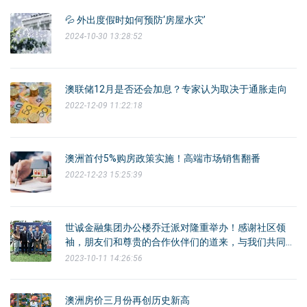
💦 外出度假时如何预防‘房屋水灾’
2024-10-30 13:28:52
澳联储12月是否还会加息？专家认为取决于通胀走向
2022-12-09 11:22:18
澳洲首付5%购房政策实施！高端市场销售翻番
2022-12-23 15:25:39
世诚金融集团办公楼乔迁派对隆重举办！感谢社区领
袖，朋友们和尊贵的合作伙伴们的道来，与我们共同庆
贺！
2023-10-11 14:26:56
澳洲房价三月份再创历史新高