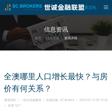
Toggle
英文站
信息资讯
首页
信息资讯
资讯详情
全澳哪里人口增长最快？与房
价有何关系？
澳洲贷款 ｜ 一站式金融服务 ｜ 世诚金融 - SC Brokers
2024-05-15 09:10:36
热度: 627