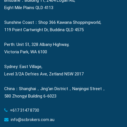
Brisbane：Building 11, 2404 Logan Rd,
Eight Mile Plains QLD 4113
Sunshine Coast：Shop 366 Kawana Shoppingworld,
119 Point Cartwright Dr, Buddina QLD 4575
Perth: Unit 51, 328 Albany Highway,
Victoria Park, WA 6100
Sydney: East Village,
Level 3/2A Defries Ave, Zetland NSW 2017
China：Shanghai，Jing‘an District，Nanjingxi Street，
580 Zhongyi Building 6-6023
+617 3147 8730
info@scbrokers.com.au