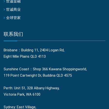
世诚金融
世诚商业
全球管家
联系我们
Brisbane：Building 11, 2404 Logan Rd,
Eight Mile Plains QLD 4113
Sunshine Coast：Shop 366 Kawana Shoppingworld,
119 Point Cartwright Dr, Buddina QLD 4575
Perth: Unit 51, 328 Albany Highway,
Victoria Park, WA 6100
Sydney: East Village,