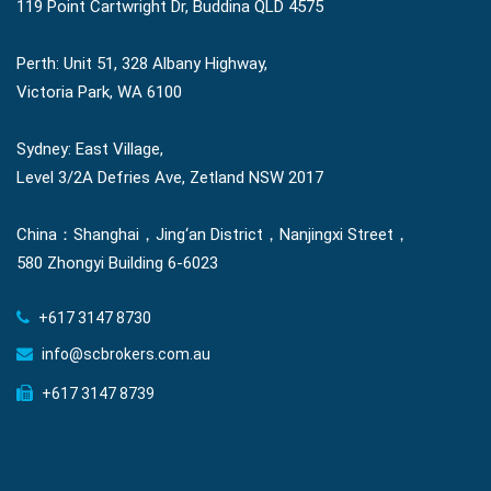
119 Point Cartwright Dr, Buddina QLD 4575
Perth: Unit 51, 328 Albany Highway,
Victoria Park, WA 6100
Sydney: East Village,
Level 3/2A Defries Ave, Zetland NSW 2017
China：Shanghai，Jing‘an District，Nanjingxi Street，
580 Zhongyi Building 6-6023
+617 3147 8730
info@scbrokers.com.au
+617 3147 8739