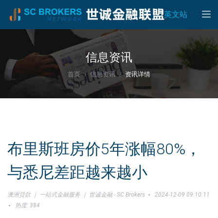
Toggle
英文站
信息资讯
首页
信息资讯
资讯详情
布里斯班房价5年涨幅80%，
与悉尼差距越来越小
澳洲贷款 ｜ 一站式金融服务 ｜ 世诚金融 - SC Brokers
2024-12-09 09:10:11
热度: 384