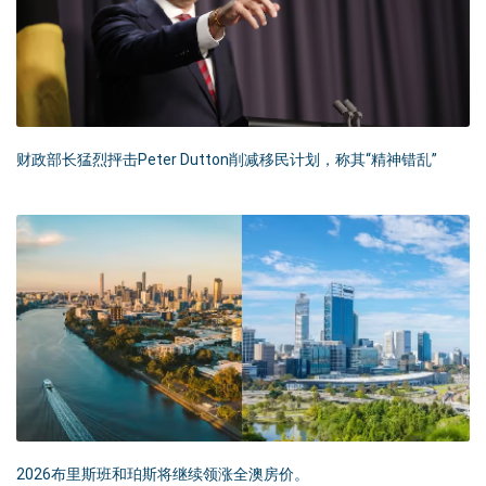
财政部长猛烈抨击Peter Dutton削减移民计划，称其“精神错乱”
2026布里斯班和珀斯将继续领涨全澳房价。