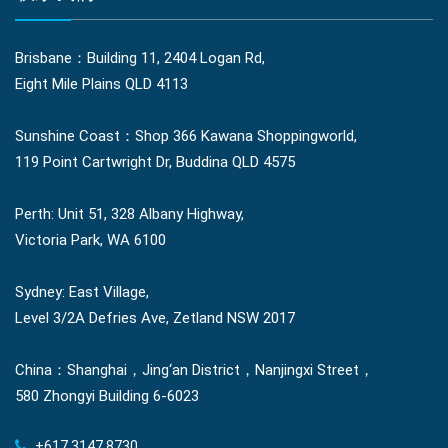
Brisbane：Building 11, 2404 Logan Rd,
Eight Mile Plains QLD 4113
Sunshine Coast：Shop 366 Kawana Shoppingworld,
119 Point Cartwright Dr, Buddina QLD 4575
Perth: Unit 51, 328 Albany Highway,
Victoria Park, WA 6100
Sydney: East Village,
Level 3/2A Defries Ave, Zetland NSW 2017
China：Shanghai，Jing‘an District，Nanjingxi Street，
580 Zhongyi Building 6-6023
+617 3147 8730