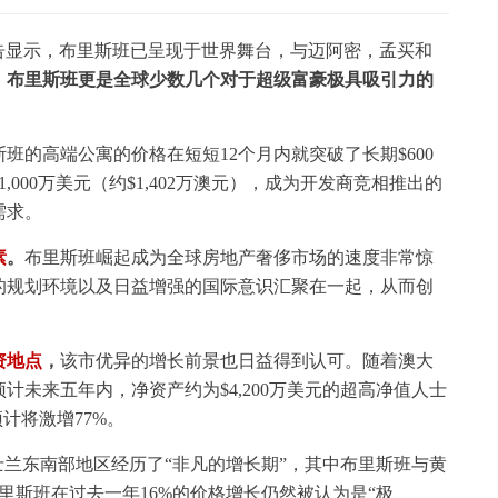
房地产报告显示，布里斯班已呈现于世界舞台，与迈阿密，孟买和
，
布里斯班更是全球少数几个对于超级富豪极具吸引力的
班的高端公寓的价格在短短12个月内就突破了长期$600
,000万美元（约$1,402万澳元），成为开发商竞相推出的
需求。
素
。
布里斯班崛起成为全球房地产奢侈市场的速度非常惊
的规划环境以及日益增强的国际意识汇聚在一起，从而创
资地点
，
该市优异的增长前景也日益得到认可。随着澳大
未来五年内，净资产约为$4,200万美元的超高净值人士
预计将激增77%。
ee表示，昆士兰东南部地区经历了“非凡的增长期”，其中布里斯班与黄
里斯班在过去一年16%的价格增长仍然被认为是“极