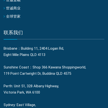
世诚金融
世诚商业
全球管家
联系我们
Brisbane：Building 11, 2404 Logan Rd,
Eight Mile Plains QLD 4113
Sunshine Coast：Shop 366 Kawana Shoppingworld,
119 Point Cartwright Dr, Buddina QLD 4575
Perth: Unit 51, 328 Albany Highway,
Victoria Park, WA 6100
Sydney: East Village,