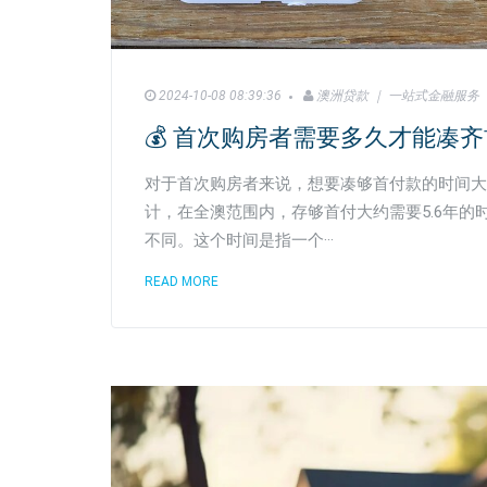
2024-10-08 08:39:36
澳洲贷款 ｜ 一站式金融服务 ｜ 世诚
💰 首次购房者需要多久才能凑
对于首次购房者来说，想要凑够首付款的时间大
计，在全澳范围内，存够首付大约需要5.6年的
不同。这个时间是指一个···
READ MORE