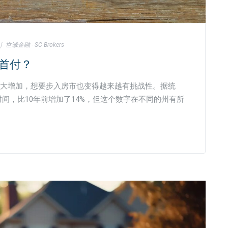
金融 - SC Brokers
齐首付？
大增加，想要步入房市也变得越来越有挑战性。据统
时间，比10年前增加了14%，但这个数字在不同的州有所