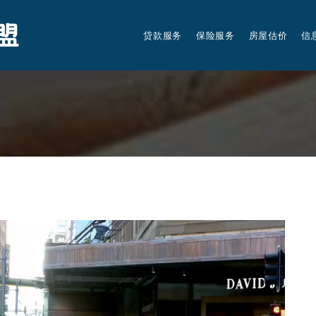
贷款服务
保险服务
房屋估价
信