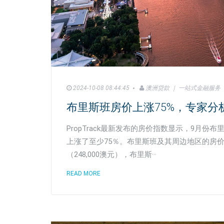
2024-10-08 08:44:45
澳洲贷款 ｜ 一站式金融服务 ｜ 世诚
布里斯班房价上涨75%，专家分
PropTrack最新发布的房价指数显示，9月份
上涨了至少75％。布里斯班及其周边地区的房
（248,000澳元），布里斯···
READ MORE