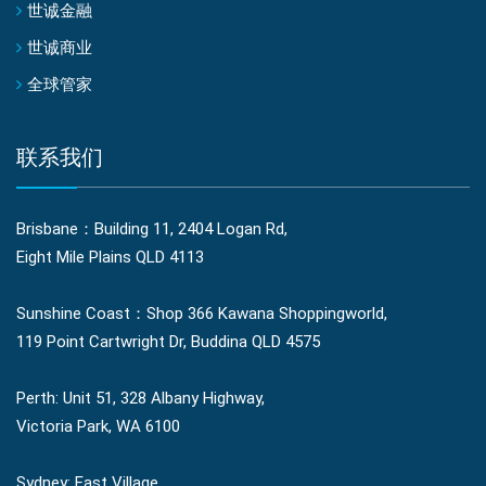
世诚金融
世诚商业
全球管家
联系我们
Brisbane：Building 11, 2404 Logan Rd,
Eight Mile Plains QLD 4113
Sunshine Coast：Shop 366 Kawana Shoppingworld,
119 Point Cartwright Dr, Buddina QLD 4575
Perth: Unit 51, 328 Albany Highway,
Victoria Park, WA 6100
Sydney: East Village,