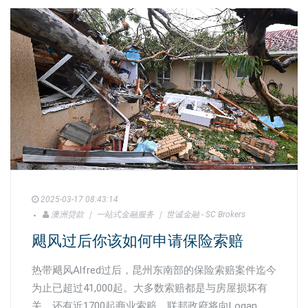
2025-03-17 08:43:14
澳洲贷款 ｜ 一站式金融服务 ｜ 世诚金融 - SC Brokers
飓风过后你该如何申请保险索赔
热带飓风Alfred过后，昆州东南部的保险索赔案件迄今
为止已超过41,000起。大多数索赔都是与房屋损坏有
关，还有近1700起商业索赔。联邦政府将向Logan,