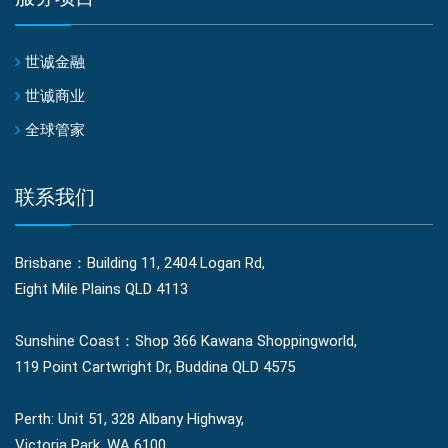
世诚金融
世诚商业
全球管家
联系我们
Brisbane：Building 11, 2404 Logan Rd,
Eight Mile Plains QLD 4113
Sunshine Coast：Shop 366 Kawana Shoppingworld,
119 Point Cartwright Dr, Buddina QLD 4575
Perth: Unit 51, 328 Albany Highway,
Victoria Park, WA 6100