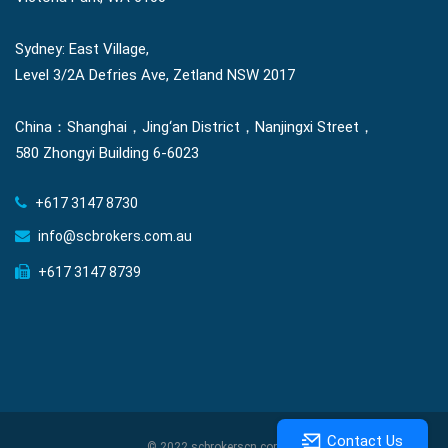
Sydney: East Village,
Level 3/2A Defries Ave, Zetland NSW 2017
China：Shanghai，Jing‘an District，Nanjingxi Street，
580 Zhongyi Building 6-6023
+617 3147 8730
info@scbrokers.com.au
+617 3147 8739
Contact Us
© 2022 scbrokerscn.com.au