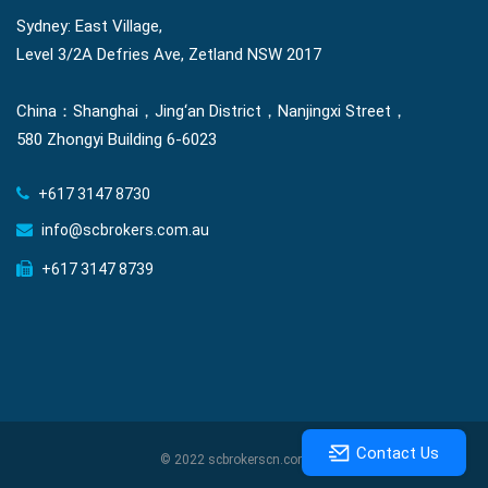
Sydney: East Village,
Level 3/2A Defries Ave, Zetland NSW 2017
China：Shanghai，Jing‘an District，Nanjingxi Street，
580 Zhongyi Building 6-6023
+617 3147 8730
info@scbrokers.com.au
+617 3147 8739
Contact Us
© 2022 scbrokerscn.com.au