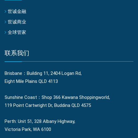
世诚金融
世诚商业
全球管家
联系我们
Brisbane：Building 11, 2404 Logan Rd,
Eight Mile Plains QLD 4113
Sunshine Coast：Shop 366 Kawana Shoppingworld,
119 Point Cartwright Dr, Buddina QLD 4575
Perth: Unit 51, 328 Albany Highway,
Victoria Park, WA 6100