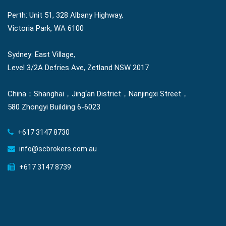
Perth: Unit 51, 328 Albany Highway,
Victoria Park, WA 6100
Sydney: East Village,
Level 3/2A Defries Ave, Zetland NSW 2017
China：Shanghai，Jing‘an District，Nanjingxi Street，
580 Zhongyi Building 6-6023
+617 3147 8730
info@scbrokers.com.au
+617 3147 8739