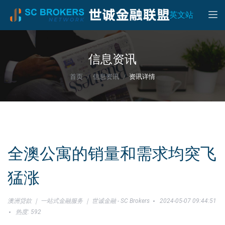
Toggle
英文站
信息资讯
首页
信息资讯
资讯详情
全澳公寓的销量和需求均突飞
猛涨
澳洲贷款 ｜ 一站式金融服务 ｜ 世诚金融 - SC Brokers
2024-05-07 09:44:51
热度: 592