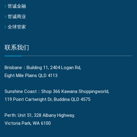
世诚金融
世诚商业
全球管家
联系我们
Brisbane：Building 11, 2404 Logan Rd,
Eight Mile Plains QLD 4113
Sunshine Coast：Shop 366 Kawana Shoppingworld,
119 Point Cartwright Dr, Buddina QLD 4575
Perth: Unit 51, 328 Albany Highway,
Victoria Park, WA 6100