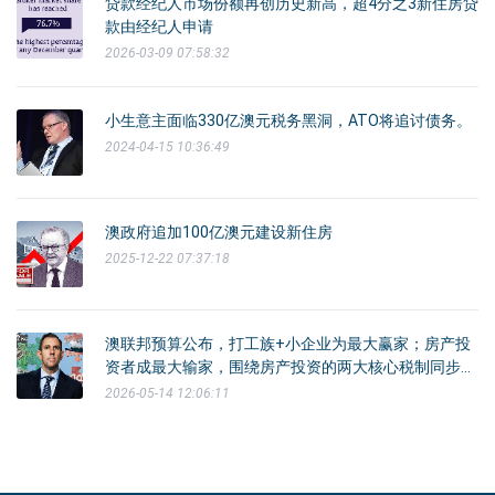
贷款经纪人市场份额再创历史新高，超4分之3新住房贷
款由经纪人申请
2026-03-09 07:58:32
小生意主面临330亿澳元税务黑洞，ATO将追讨债务。
2024-04-15 10:36:49
澳政府追加100亿澳元建设新住房
2025-12-22 07:37:18
澳联邦预算公布，打工族+小企业为最大赢家；房产投
资者成最大输家，围绕房产投资的两大核心税制同步迎
来重大调整。
2026-05-14 12:06:11