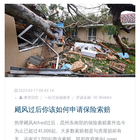
2025-03-17 08:43:14
澳洲贷款 ｜ 一站式金融服务 ｜ 世诚金融 - SC Brokers
飓风过后你该如何申请保险索赔
热带飓风Alfred过后，昆州东南部的保险索赔案件迄今
为止已超过41,000起。大多数索赔都是与房屋损坏有
关，还有近1700起商业索赔。联邦政府将向Logan,