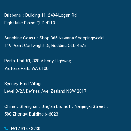
Brisbane：Building 11, 2404 Logan Rd,
Eight Mile Plains QLD 4113
Sunshine Coast：Shop 366 Kawana Shoppingworld,
119 Point Cartwright Dr, Buddina QLD 4575
Perth: Unit 51, 328 Albany Highway,
Victoria Park, WA 6100
Sydney: East Village,
Level 3/2A Defries Ave, Zetland NSW 2017
China：Shanghai，Jing‘an District，Nanjingxi Street，
580 Zhongyi Building 6-6023
+617 3147 8730