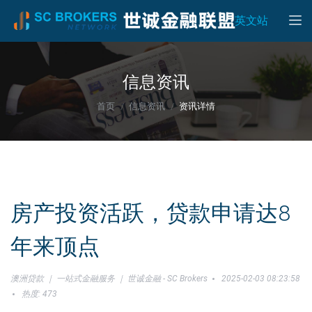
Toggle
英文站
信息资讯
首页
信息资讯
资讯详情
房产投资活跃，贷款申请达8
年来顶点
澳洲贷款 ｜ 一站式金融服务 ｜ 世诚金融 - SC Brokers
2025-02-03 08:23:58
热度: 473