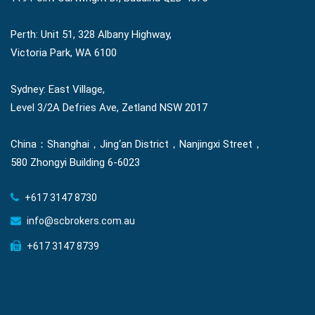
Perth: Unit 51, 328 Albany Highway,
Victoria Park, WA 6100
Sydney: East Village,
Level 3/2A Defries Ave, Zetland NSW 2017
China：Shanghai，Jing‘an District，Nanjingxi Street，
580 Zhongyi Building 6-6023
+617 3147 8730
info@scbrokers.com.au
+617 3147 8739