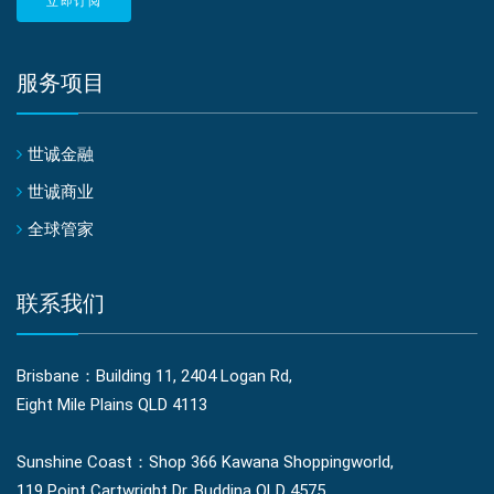
立即订阅
服务项目
世诚金融
世诚商业
全球管家
联系我们
Brisbane：Building 11, 2404 Logan Rd,
Eight Mile Plains QLD 4113
Sunshine Coast：Shop 366 Kawana Shoppingworld,
119 Point Cartwright Dr, Buddina QLD 4575